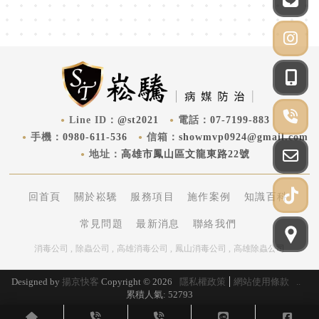
@st2021
07-7199-883
0980-611-536
showmvp0924@gmail.com
高雄市鳳山區文龍東路22號
回首頁
關於崧驣
服務項目
施作案例
知識百科
常見問題
最新消息
聯絡我們
消毒公司
除蟲公司
高雄消毒公司
鳳山消毒公司
高雄除蟲公司
Designed by
揚京快客
Copyright © 2026
隱私權政策
網站使用條款
..
累積人氣: 52793